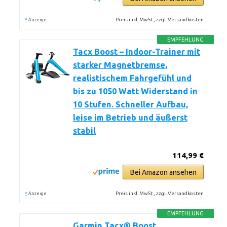
*
Preis inkl. MwSt., zzgl. Versandkosten
Anzeige
EMPFEHLUNG
Tacx Boost – Indoor-Trainer mit
starker Magnetbremse,
realistischem Fahrgefühl und
bis zu 1050 Watt Widerstand in
10 Stufen. Schneller Aufbau,
leise im Betrieb und äußerst
stabil
114,99 €
Bei Amazon ansehen
*
Preis inkl. MwSt., zzgl. Versandkosten
Anzeige
EMPFEHLUNG
Garmin Tacx® Boost