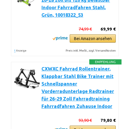
26-28 zoll bis 120 kg Belastbar
Indoor Fahrradfahren Stahl,
Grün, 10018322_53
74,99 €
69,99 €
Bei Amazon ansehen
*
Preis inkl. MwSt., zzgl. Versandkosten
Anzeige
EMPFEHLUNG
CXWXC Fahrrad Rollentrainer,
Klappbar Stahl Bike Trainer mit
Schnellspanner
Vorderradunterlage Radtrainer
für 26-29 Zoll Fahrradtraining
Fahrradfahren Zuhause Indoor
93,90 €
79,80 €