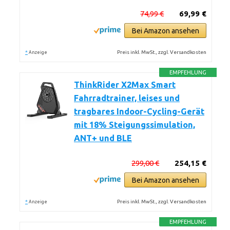
74,99 €
69,99 €
Bei Amazon ansehen
*
Preis inkl. MwSt., zzgl. Versandkosten
Anzeige
EMPFEHLUNG
ThinkRider X2Max Smart
Fahrradtrainer, leises und
tragbares Indoor-Cycling-Gerät
mit 18% Steigungssimulation,
ANT+ und BLE
299,00 €
254,15 €
Bei Amazon ansehen
*
Preis inkl. MwSt., zzgl. Versandkosten
Anzeige
EMPFEHLUNG