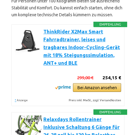
Für Personen unter 100 Kilogramm bieten sie ausreichend
Stabilität und Komfort. Du kannst einfach starten, ohne dich
um komplexe technische Details kümmern zu müssen.
EMPFEHLUNG
ThinkRider X2Max Smart
Fahrradtrainer, leises und
tragbares Indoor-Cycling-Gerät
mit 18% Steigungssimulation,
ANT+ und BLE
299,00 €
254,15 €
Bei Amazon ansehen
*
Preis inkl. MwSt., zzgl. Versandkosten
Anzeige
EMPFEHLUNG
Relaxdays Rollentrainer
Inklusive Schaltung 6 Gänge für