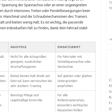
1
r Spannung der Spannachse oder an einer ungeeigneten
1
onen durch intensives Treten oder Pendelbewegungen beim
n. Manchmal sind die Schraubmechanismen des Trainers
latt und bieten wenig Halt. Es ist wichtig, die passende
nen individuellen Fall zu finden, damit dein Fahrrad stabil
*
A
NACHTEILE
EINSATZGEBIET
alt,
Nicht für alle Achsgrößen
Für Fahrräder mit
geeignet, zusätzlicher
Schnellspannachse oder
Anschaffungspreis
Steckachse
eben
Bietet keinen Halt direkt am
Auf glatten oder glatten
C
atten
Fahrrad, kann verrutschen bei
Untergründen
K
sehr starkem Training
empfohlen
S
r
Benötigt Pflege und
Für alle
R
regelmäßige Kontrolle
Rollentrainerarten,
F
n
besonders wichtig bei
Z
klassischen Rollen