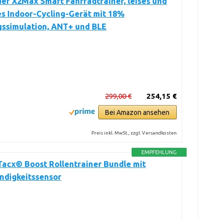
er X2Max Smart Fahrradtrainer, leises und
s Indoor-Cycling-Gerät mit 18%
gssimulation, ANT+ und BLE
299,00 €
254,15 €
Bei Amazon ansehen
Preis inkl. MwSt., zzgl. Versandkosten
EMPFEHLUNG
acx® Boost Rollentrainer Bundle mit
ndigkeitssensor