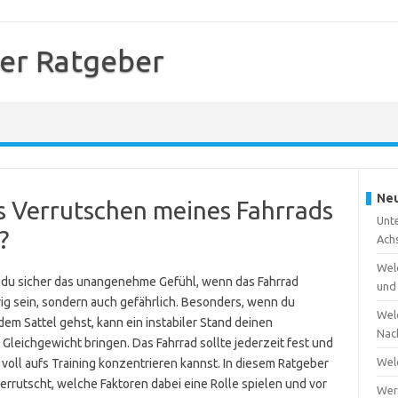
ner Ratgeber
Neu
s Verrutschen meines Fahrrads
Unte
?
Ach
Wel
t du sicher das unangenehme Gefühl, wenn das Fahrrad
und
rvig sein, sondern auch gefährlich. Besonders, wenn du
Wel
s dem Sattel gehst, kann ein instabiler Stand deinen
Nac
Gleichgewicht bringen. Das Fahrrad sollte jederzeit fest und
Wel
 voll aufs Training konzentrieren kannst. In diesem Ratgeber
errutscht, welche Faktoren dabei eine Rolle spielen und vor
Wer