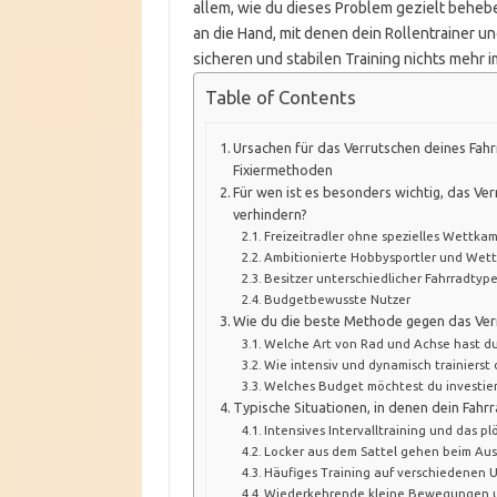
allem, wie du dieses Problem gezielt beheb
an die Hand, mit denen dein Rollentrainer 
sicheren und stabilen Training nichts mehr 
Table of Contents
Ursachen für das Verrutschen deines Fah
Fixiermethoden
Für wen ist es besonders wichtig, das Ve
verhindern?
Freizeitradler ohne spezielles Wettkam
Ambitionierte Hobbysportler und Wet
Besitzer unterschiedlicher Fahrradtyp
Budgetbewusste Nutzer
Wie du die beste Methode gegen das Verr
Welche Art von Rad und Achse hast du
Wie intensiv und dynamisch trainierst 
Welches Budget möchtest du investie
Typische Situationen, in denen dein Fahr
Intensives Intervalltraining und das p
Locker aus dem Sattel gehen beim Aus
Häufiges Training auf verschiedenen 
Wiederkehrende kleine Bewegungen 