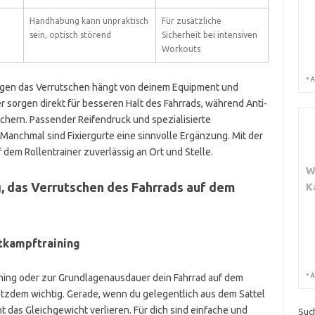
Handhabung kann unpraktisch
Für zusätzliche
sein, optisch störend
Sicherheit bei intensiven
Workouts
*
A
gen das Verrutschen hängt von deinem Equipment und
 sorgen direkt für besseren Halt des Fahrrads, während Anti-
chern. Passender Reifendruck und spezialisierte
 Manchmal sind Fixiergurte eine sinnvolle Ergänzung. Mit der
f dem Rollentrainer zuverlässig an Ort und Stelle.
W
g, das Verrutschen des Fahrrads auf dem
K
ttkampftraining
*
A
ing oder zur Grundlagenausdauer dein Fahrrad auf dem
trotzdem wichtig. Gerade, wenn du gelegentlich aus dem Sattel
t das Gleichgewicht verlieren. Für dich sind einfache und
Suc