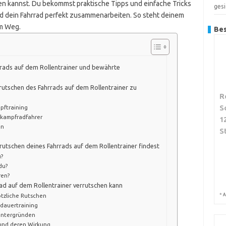
en kannst. Du bekommst praktische Tipps und einfache Tricks
gesi
und dein Fahrrad perfekt zusammenarbeiten. So steht deinem
im Weg.
Bes
rrads auf dem Rollentrainer und bewährte
rrutschen des Fahrrads auf dem Rollentrainer zu
R
S
pftraining
tkampfradfahrer
1
en
S
utschen deines Fahrrads auf dem Rollentrainer findest
?
du?
ren?
rad auf dem Rollentrainer verrutschen kann
*
lötzliche Rutschen
A
dauertraining
Untergründen
und deren Wirkung