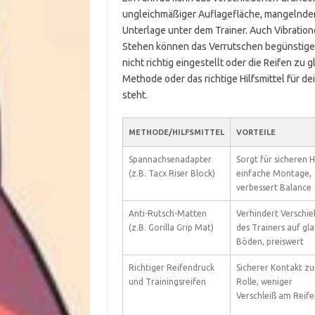
ungleichmäßiger Auflagefläche, mangelnde
Unterlage unter dem Trainer. Auch Vibrati
Stehen können das Verrutschen begünstige
nicht richtig eingestellt oder die Reifen zu g
Methode oder das richtige Hilfsmittel für dei
steht.
METHODE/HILFSMITTEL
VORTEILE
Spannachsenadapter
Sorgt für sicheren H
(z.B. Tacx Riser Block)
einfache Montage,
verbessert Balance
Anti-Rutsch-Matten
Verhindert Verschi
(z.B. Gorilla Grip Mat)
des Trainers auf gl
Böden, preiswert
Richtiger Reifendruck
Sicherer Kontakt zu
und Trainingsreifen
Rolle, weniger
Verschleiß am Reife