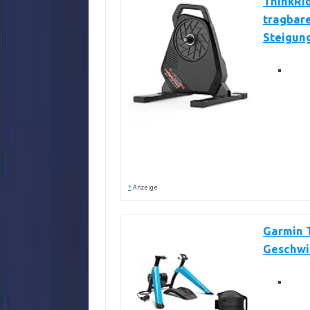
ThinkRid
tragbare
Steigun
*
Anzeige
Garmin T
Geschwi