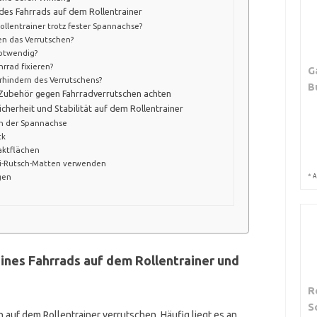
des Fahrrads auf dem Rollentrainer
llentrainer trotz fester Spannachse?
gen das Verrutschen?
notwendig?
rrad fixieren?
G
erhindern des Verrutschens?
B
m Zubehör gegen Fahrradverrutschen achten
cherheit und Stabilität auf dem Rollentrainer
n der Spannachse
ck
aktflächen
ti-Rutsch-Matten verwenden
gen
*
A
ines Fahrrads auf dem Rollentrainer und
R
S
auf dem Rollentrainer verrutschen. Häufig liegt es an