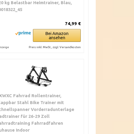
20 kg Belastbar Heimtrainer, Blau,
0018322_45
74,99 €
Bei Amazon
ansehen
Preis inkl. MwSt., zzgl. Versandkosten
nzeige
XWXC Fahrrad Rollentrainer,
lappbar Stahl Bike Trainer mit
chnellspanner Vorderradunterlage
adtrainer für 26-29 Zoll
ahrradtraining Fahrradfahren
uhause Indoor