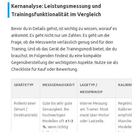
Kernanalyse: Leistungsmessung und
Trainingsfunktionalität im Vergleich
Bevor du in Details gehst, ist wichtig zu wissen, worauf es
ankommt. Es geht nicht nur um Zahlen. Es geht um die
Frage, ob die Messwerte verlässlich genug sind für dein
Training. Und ob das Gerät die Trainingsmodi bietet, die du
brauchst. Im Folgenden findest du eine kompakte
Gegenüberstellung der wichtigsten Aspekte. Nutze sie als
Checkliste für Kauf oder Bewertung.
GERÄTETYP
MESSGENAUIGKEIT
LAGETYP /
KALIBR
MESSPRINZIP
Rollentrainer
Gute bis sehr gute
Interne Messung
Regelm
(Smart /
Genauigkeit. Bei
am Trainer. Misst
Kalibrie
Direktantrieb)
hochwertigen
meist über Motor
empfohl
Modellen oft
±1–3
oder Lastzelle.
Manche
%
, wenn richtig
Modelle