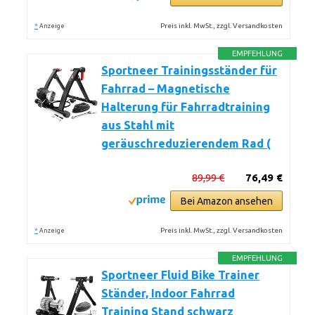
*
Preis inkl. MwSt., zzgl. Versandkosten
Anzeige
EMPFEHLUNG
Sportneer Trainingsständer für
Fahrrad – Magnetische
Halterung für Fahrradtraining
aus Stahl mit
geräuschreduzierendem Rad (
89,99 €
76,49 €
Bei Amazon ansehen
*
Preis inkl. MwSt., zzgl. Versandkosten
Anzeige
EMPFEHLUNG
Sportneer Fluid Bike Trainer
Ständer, Indoor Fahrrad
Training Stand schwarz