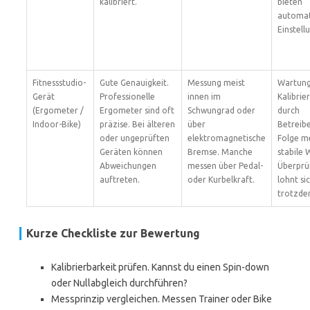
kalibriert.
bieten
automat
Einstell
Fitnessstudio-
Gute Genauigkeit.
Messung meist
Wartung
Gerät
Professionelle
innen im
Kalibrie
(Ergometer /
Ergometer sind oft
Schwungrad oder
durch
Indoor-Bike)
präzise. Bei älteren
über
Betreibe
oder ungeprüften
elektromagnetische
Folge m
Geräten können
Bremse. Manche
stabile 
Abweichungen
messen über Pedal-
Überprü
auftreten.
oder Kurbelkraft.
lohnt si
trotzde
Kurze Checkliste zur Bewertung
Kalibrierbarkeit prüfen. Kannst du einen Spin-down
oder Nullabgleich durchführen?
Messprinzip vergleichen. Messen Trainer oder Bike