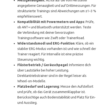
Messgenauigkeit
: Achte auf die vom Hersteller
angegebene Genauigkeit und auf Drittmessungen. Für
strukturierte Trainings sind Abweichungen um ±1–3 %
empfehlenswert.
Kompatibilität mit Powermetern und Apps
: Prüfe,
ob ANT+ und Bluetooth unterstützt werden. Teste
die Verbindung mit deiner bevorzugten
Trainingssoftware wie Zwift oder TrainerRoad.
Widerstandsmodi und ERG-Funktion
: Kläre, ob ein
stabiler ERG-Modus vorhanden ist und wie schnell der
Trainer reagiert. Für Intervalle ist eine präzise
Steuerung wichtig.
Flüsterbetrieb / Geräuschpegel
: Informiere dich
über Lautstärke bei hoher Leistung.
Direktantriebstrainer sind in der Regel leiser als
Wheel-on-Modelle.
Platzbedarf und Lagerung
: Messe den Aufstellort
und prüfe, ob das Gerät zusammenklappbar ist.
Berücksichtige auch Bodenstabilität und Platz für Ein-
und Ausstieg.