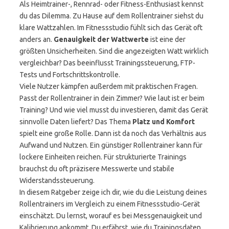
Als Heimtrainer-, Rennrad- oder Fitness-Enthusiast kennst
du das Dilemma. Zu Hause auf dem Rollentrainer siehst du
klare Wattzahlen. Im Fitnessstudio fühlt sich das Gerät oft
anders an.
Genauigkeit der Wattwerte
ist eine der
größten Unsicherheiten. Sind die angezeigten Watt wirklich
vergleichbar? Das beeinflusst Trainingssteuerung, FTP-
Tests und Fortschrittskontrolle.
Viele Nutzer kämpfen außerdem mit praktischen Fragen.
Passt der Rollentrainer in dein Zimmer? Wie laut ist er beim
Training? Und wie viel musst du investieren, damit das Gerät
sinnvolle Daten liefert? Das Thema
Platz und Komfort
spielt eine große Rolle. Dann ist da noch das Verhältnis aus
Aufwand und Nutzen. Ein günstiger Rollentrainer kann für
lockere Einheiten reichen. Für strukturierte Trainings
brauchst du oft präzisere Messwerte und stabile
Widerstandssteuerung.
In diesem Ratgeber zeige ich dir, wie du die Leistung deines
Rollentrainers im Vergleich zu einem Fitnessstudio-Gerät
einschätzt. Du lernst, worauf es bei Messgenauigkeit und
Kalibrierung ankommt. Du erfährst, wie du Trainingsdaten