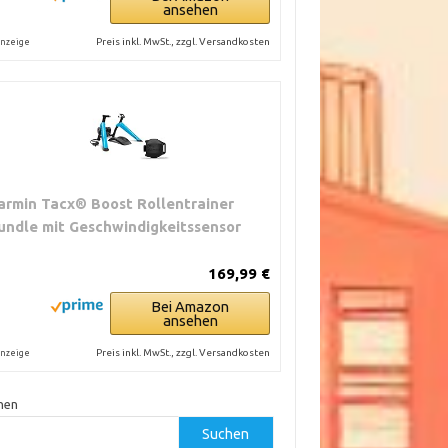
ansehen
Preis inkl. MwSt., zzgl. Versandkosten
nzeige
armin Tacx® Boost Rollentrainer
undle mit Geschwindigkeitssensor
169,99 €
Bei Amazon
ansehen
Preis inkl. MwSt., zzgl. Versandkosten
nzeige
hen
Suchen