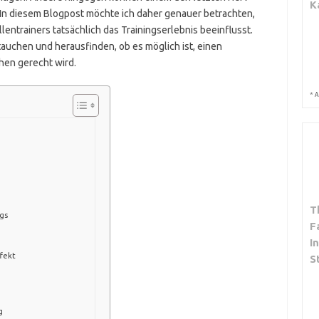
K
 In diesem Blogpost möchte ich daher genauer betrachten,
entrainers tatsächlich das Trainingserlebnis beeinflusst.
tauchen und herausfinden, ob es möglich ist, einen
hen gerecht wird.
*
A
T
gs
F
I
fekt
S
g