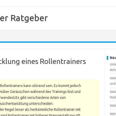
ner Ratgeber
Neu
cklung eines Rollentrainers
Unte
Ach
Wel
und
Rollentrainers kann störend sein. Es kommt jedoch
enüber Geräuschen während des Trainings bist und
Wel
Nac
erwendest.Es gibt verschiedene Arten von
eräuschentwicklung unterscheiden.
Wel
 der Regel leiser als herkömmliche Rollentrainer mit
Wer
ind Rollentrainer mit höherer Preisgestaltung oft