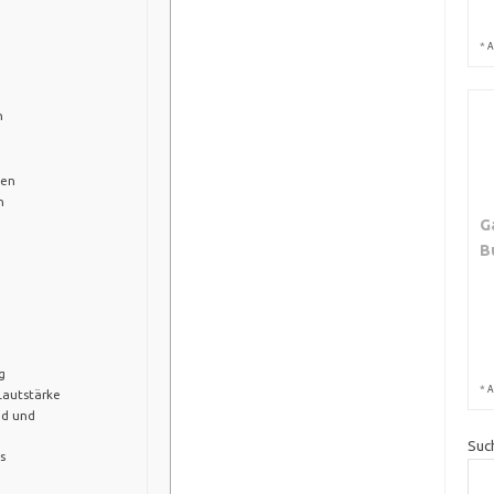
*
A
n
ten
n
G
B
g
*
A
Lautstärke
nd und
Suc
s