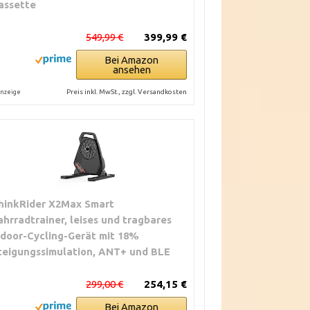
assette
549,99 €
399,99 €
Bei Amazon
ansehen
Preis inkl. MwSt., zzgl. Versandkosten
nzeige
hinkRider X2Max Smart
ahrradtrainer, leises und tragbares
ndoor-Cycling-Gerät mit 18%
teigungssimulation, ANT+ und BLE
299,00 €
254,15 €
Bei Amazon