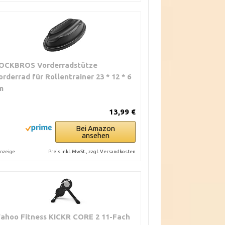
OCKBROS Vorderradstütze
orderrad für Rollentrainer 23 * 12 * 6
m
13,99 €
Bei Amazon
ansehen
Preis inkl. MwSt., zzgl. Versandkosten
nzeige
ahoo Fitness KICKR CORE 2 11-Fach