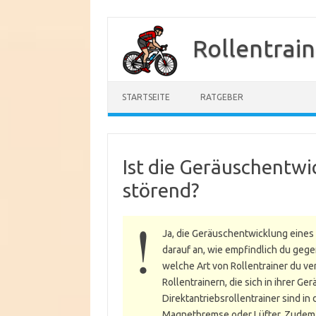
Zum
Inhalt
Rollentrai
springen
STARTSEITE
RATGEBER
Ist die Geräuschentwi
störend?
Ja, die Geräuschentwicklung eines 
darauf an, wie empfindlich du geg
welche Art von Rollentrainer du v
Rollentrainern, die sich in ihrer G
Direktantriebsrollentrainer sind in
Magnetbremse oder Lüfter. Zudem s