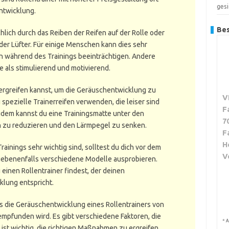
gesi
ntwicklung.
Bes
lich durch das Reiben der Reifen auf der Rolle oder
er Lüfter. Für einige Menschen kann dies sehr
on während des Trainings beeinträchtigen. Andere
als stimulierend und motivierend.
ergreifen kannst, um die Geräuschentwicklung zu
V
spezielle Trainerreifen verwenden, die leiser sind
F
dem kannst du eine Trainingsmatte unter den
7
en zu reduzieren und den Lärmpegel zu senken.
F
H
inings sehr wichtig sind, solltest du dich vor dem
V
gebenenfalls verschiedene Modelle ausprobieren.
 einen Rollentrainer findest, der deinen
lung entspricht.
s die Geräuschentwicklung eines Rollentrainers von
empfunden wird. Es gibt verschiedene Faktoren, die
*
A
 ist wichtig, die richtigen Maßnahmen zu ergreifen,