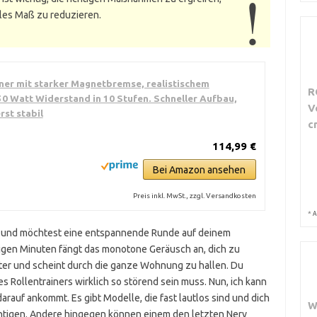
les Maß zu reduzieren.
ner mit starker Magnetbremse, realistischem
R
50 Watt Widerstand in 10 Stufen. Schneller Aufbau,
V
rst stabil
c
114,99 €
Bei Amazon ansehen
Preis inkl. MwSt., zzgl. Versandkosten
*
A
er und möchtest eine entspannende Runde auf deinem
igen Minuten fängt das monotone Geräusch an, dich zu
uter und scheint durch die ganze Wohnung zu hallen. Du
s Rollentrainers wirklich so störend sein muss. Nun, ich kann
arauf ankommt. Es gibt Modelle, die fast lautlos sind und dich
W
rächtigen. Andere hingegen können einem den letzten Nerv