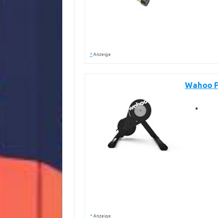
*
Anzeige
Wahoo F
*
Anzeige