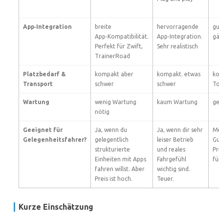
App‑Integration
breite
hervorragende
gu
App‑Kompatibilität.
App‑Integration.
gä
Perfekt für Zwift,
Sehr realistisch
TrainerRoad
Platzbedarf &
kompakt aber
kompakt. etwas
ko
Transport
schwer
schwer
T
Wartung
wenig Wartung
kaum Wartung
ge
nötig
Geeignet für
Ja, wenn du
Ja, wenn dir sehr
Me
Gelegenheitsfahrer?
gelegentlich
leiser Betrieb
Gu
strukturierte
und reales
Pr
Einheiten mit Apps
Fahrgefühl
fü
fahren willst. Aber
wichtig sind.
Preis ist hoch.
Teuer.
Kurze Einschätzung