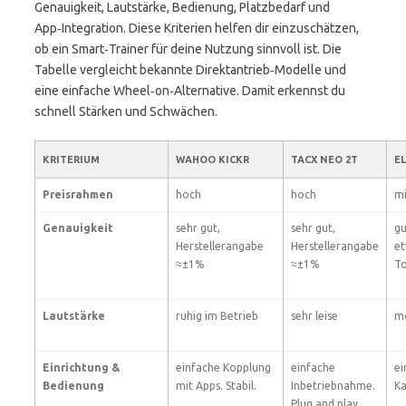
Genauigkeit, Lautstärke, Bedienung, Platzbedarf und
App‑Integration. Diese Kriterien helfen dir einzuschätzen,
ob ein Smart‑Trainer für deine Nutzung sinnvoll ist. Die
Tabelle vergleicht bekannte Direktantrieb‑Modelle und
eine einfache Wheel‑on‑Alternative. Damit erkennst du
schnell Stärken und Schwächen.
KRITERIUM
WAHOO KICKR
TACX NEO 2T
EL
Preisrahmen
hoch
hoch
mi
Genauigkeit
sehr gut,
sehr gut,
gu
Herstellerangabe
Herstellerangabe
et
≈±1%
≈±1%
T
Lautstärke
ruhig im Betrieb
sehr leise
m
Einrichtung &
einfache Kopplung
einfache
ei
Bedienung
mit Apps. Stabil.
Inbetriebnahme.
Ka
Plug and play