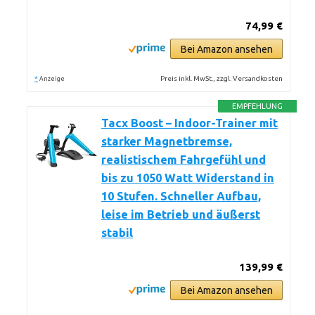
74,99 €
Bei Amazon ansehen
*
Preis inkl. MwSt., zzgl. Versandkosten
Anzeige
EMPFEHLUNG
Tacx Boost – Indoor-Trainer mit
starker Magnetbremse,
realistischem Fahrgefühl und
bis zu 1050 Watt Widerstand in
10 Stufen. Schneller Aufbau,
leise im Betrieb und äußerst
stabil
139,99 €
Bei Amazon ansehen