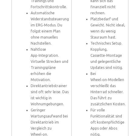
Trainings und
kann sich das
Fortschrittskontrolle.
finanziell nicht
Automatische
rechnen.
Widerstandssteuerung
Platzbedarf und
im ERG‑Modus. Du
Gewicht. Nicht ideal,
folgst einem Plan
wenn du wenig
ohne manuelles
Stauraum hast.
Nachstellen.
Technisches Setup.
Nahtlose
Kopplung,
App‑Integration.
Cassette‑Montage
Virtuelle Strecken und
und gelegentliche
Trainingspläne
Updates sind nötig.
erhöhen die
Bei
Motivation.
Wheel‑on‑Modellen
Direktantriebstrainer
verschleißt das
sind oft sehr leise. Das
Hinterrad schneller.
ist wichtig in
Das führt zu
Wohnumgebungen.
zusätzlichen Kosten.
Geringer
Für volle
Wartungsaufwand bei
Funktionalität sind
Direktantrieb im
oft kostenpflichtige
Vergleich zu
Apps oder Abos
Wheel‑on.
nötig.