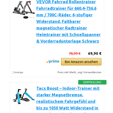
VEVOR Fahrrad Rollentrainer
Fahrradtrainer für 660,4-736,6
mm / 700C-Räder, 6-stufiger
Widerstand, Faltbarer
magnetischer Radtrainer
Heimtrainer mit Schnellspanner
& Vorderradunterlage Schwarz
76,99 €
69,90 €
Bei Amazon ansehen
*
Preis inkl. MwSt., zzgl. Versandkosten
Anzeige
EMPFEHLUNG
Tacx Boost – Indoor-Trainer mit
starker Magnetbremse,
realistischem Fahrgefühl und
bis zu 1050 Watt Widerstand in