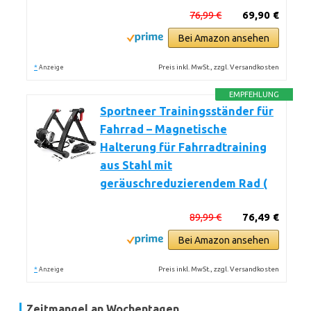
76,99 €
69,90 €
Bei Amazon ansehen
*
Preis inkl. MwSt., zzgl. Versandkosten
Anzeige
EMPFEHLUNG
Sportneer Trainingsständer für
Fahrrad – Magnetische
Halterung für Fahrradtraining
aus Stahl mit
geräuschreduzierendem Rad (
89,99 €
76,49 €
Bei Amazon ansehen
*
Preis inkl. MwSt., zzgl. Versandkosten
Anzeige
Zeitmangel an Wochentagen