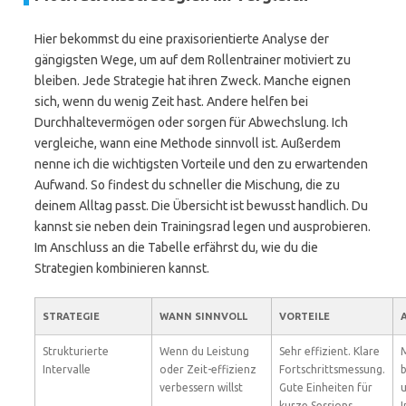
Hier bekommst du eine praxisorientierte Analyse der
gängigsten Wege, um auf dem Rollentrainer motiviert zu
bleiben. Jede Strategie hat ihren Zweck. Manche eignen
sich, wenn du wenig Zeit hast. Andere helfen bei
Durchhaltevermögen oder sorgen für Abwechslung. Ich
vergleiche, wann eine Methode sinnvoll ist. Außerdem
nenne ich die wichtigsten Vorteile und den zu erwartenden
Aufwand. So findest du schneller die Mischung, die zu
deinem Alltag passt. Die Übersicht ist bewusst handlich. Du
kannst sie neben dein Trainingsrad legen und ausprobieren.
Im Anschluss an die Tabelle erfährst du, wie du die
Strategien kombinieren kannst.
STRATEGIE
WANN SINNVOLL
VORTEILE
Strukturierte
Wenn du Leistung
Sehr effizient. Klare
M
Intervalle
oder Zeit-effizienz
Fortschrittsmessung.
b
verbessern willst
Gute Einheiten für
u
kurze Sessions.
I