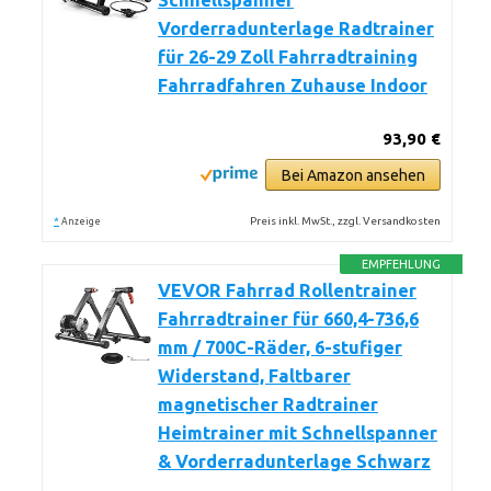
Schnellspanner
Vorderradunterlage Radtrainer
für 26-29 Zoll Fahrradtraining
Fahrradfahren Zuhause Indoor
93,90 €
Bei Amazon ansehen
*
Preis inkl. MwSt., zzgl. Versandkosten
Anzeige
EMPFEHLUNG
VEVOR Fahrrad Rollentrainer
Fahrradtrainer für 660,4-736,6
mm / 700C-Räder, 6-stufiger
Widerstand, Faltbarer
magnetischer Radtrainer
Heimtrainer mit Schnellspanner
& Vorderradunterlage Schwarz