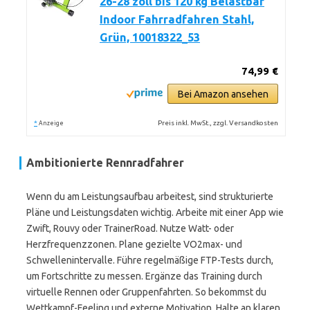
26-28 zoll bis 120 kg Belastbar
Indoor Fahrradfahren Stahl,
Grün, 10018322_53
74,99 €
Bei Amazon ansehen
*
Preis inkl. MwSt., zzgl. Versandkosten
Anzeige
Ambitionierte Rennradfahrer
Wenn du am Leistungsaufbau arbeitest, sind strukturierte
Pläne und Leistungsdaten wichtig. Arbeite mit einer App wie
Zwift, Rouvy oder TrainerRoad. Nutze Watt- oder
Herzfrequenzzonen. Plane gezielte VO2max- und
Schwellenintervalle. Führe regelmäßige FTP-Tests durch,
um Fortschritte zu messen. Ergänze das Training durch
virtuelle Rennen oder Gruppenfahrten. So bekommst du
Wettkampf-Feeling und externe Motivation. Halte an klaren