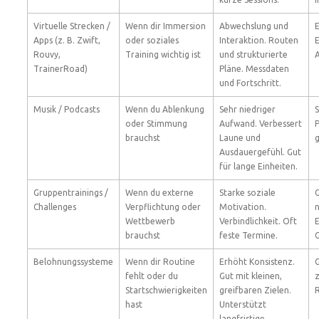
Virtuelle Strecken /
Wenn dir Immersion
Abwechslung und
E
Apps (z. B. Zwift,
oder soziales
Interaktion. Routen
E
Rouvy,
Training wichtig ist
und strukturierte
TrainerRoad)
Pläne. Messdaten
und Fortschritt.
Musik / Podcasts
Wenn du Ablenkung
Sehr niedriger
S
oder Stimmung
Aufwand. Verbessert
brauchst
Laune und
Ausdauergefühl. Gut
für lange Einheiten.
Gruppentrainings /
Wenn du externe
Starke soziale
G
Challenges
Verpflichtung oder
Motivation.
n
Wettbewerb
Verbindlichkeit. Oft
E
brauchst
feste Termine.
Belohnungssysteme
Wenn dir Routine
Erhöht Konsistenz.
G
fehlt oder du
Gut mit kleinen,
Startschwierigkeiten
greifbaren Zielen.
R
hast
Unterstützt
langfristige