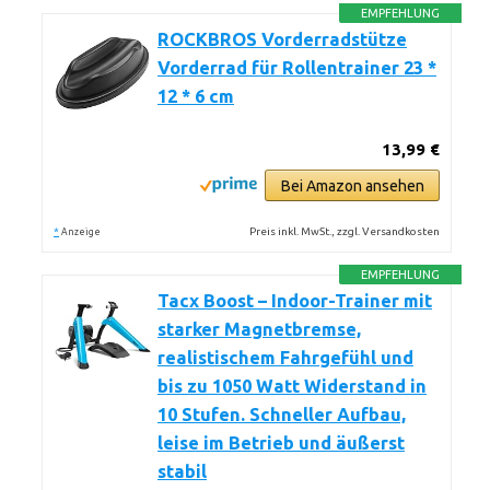
EMPFEHLUNG
ROCKBROS Vorderradstütze
Vorderrad für Rollentrainer 23 *
12 * 6 cm
13,99 €
Bei Amazon ansehen
*
Preis inkl. MwSt., zzgl. Versandkosten
Anzeige
EMPFEHLUNG
Tacx Boost – Indoor-Trainer mit
starker Magnetbremse,
realistischem Fahrgefühl und
bis zu 1050 Watt Widerstand in
10 Stufen. Schneller Aufbau,
leise im Betrieb und äußerst
stabil