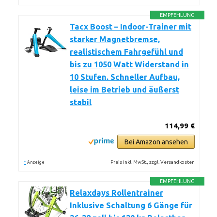
EMPFEHLUNG
Tacx Boost – Indoor-Trainer mit
starker Magnetbremse,
realistischem Fahrgefühl und
bis zu 1050 Watt Widerstand in
10 Stufen. Schneller Aufbau,
leise im Betrieb und äußerst
stabil
114,99 €
Bei Amazon ansehen
*
Preis inkl. MwSt., zzgl. Versandkosten
Anzeige
EMPFEHLUNG
Relaxdays Rollentrainer
Inklusive Schaltung 6 Gänge für