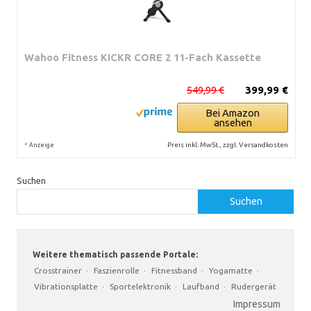
Wahoo Fitness KICKR CORE 2 11-Fach Kassette
549,99 €
399,99 €
Bei Amazon
ansehen
*
Preis inkl. MwSt., zzgl. Versandkosten
Anzeige
Suchen
Suchen
Weitere thematisch passende Portale:
Crosstrainer
·
Faszienrolle
·
Fitnessband
·
Yogamatte
·
Vibrationsplatte
·
Sportelektronik
·
Laufband
·
Rudergerät
Impressum