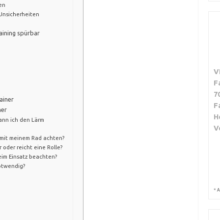
fen
Unsicherheiten
aining spürbar
V
)
F
7
ainer
F
ner
H
kann ich den Lärm
V
t mit meinem Rad achten?
 oder reicht eine Rolle?
eim Einsatz beachten?
notwendig?
*
A