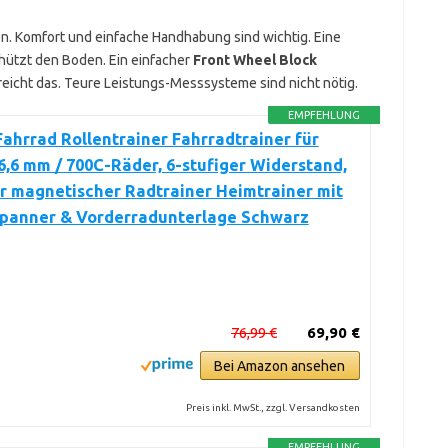
en. Komfort und einfache Handhabung sind wichtig. Eine
hützt den Boden. Ein einfacher
Front Wheel Block
 reicht das. Teure Leistungs-Messsysteme sind nicht nötig.
EMPFEHLUNG
hrrad Rollentrainer Fahrradtrainer für
6,6 mm / 700C-Räder, 6-stufiger Widerstand,
r magnetischer Radtrainer Heimtrainer mit
spanner & Vorderradunterlage Schwarz
76,99 €
69,90 €
Bei Amazon ansehen
Preis inkl. MwSt., zzgl. Versandkosten
EMPFEHLUNG