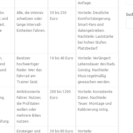
Auflage.
tiv.
Alle, die intensiv
30 bis 250
Vorteile: Deutliche
Suc
t und
schwitzen oder
Euro
Komfortsteigerung.
eit.
lange Intervall-
Smart-Fans sind
e
Einheiten fahren.
datengetrieben.
Nachteile: Lautstärke
bei hohen Stufen.
Platzbedarf.
n,
Besitzer
10 bis 40 Euro
Vorteile: Verlängert
und
hochwertiger
Lebensdauer des Rads.
 und
Räder. Wer das
Günstig. Nachteile:
Fahrrad am
Muss regelmäßig
Trainer lässt.
gewaschen werden.
Ambitionierte
200 bis 1200
Vorteile: Konsistente
ng.
Fahrer. Nutzer,
Euro
Daten. Nachteile:
die Prüfdaten
Teuer. Montage und
wollen oder
Kalibrierung nötig.
mehrere Bikes
üfung.
nutzen.
Einsteiger und
30 bis 80 Euro
Vorteile: