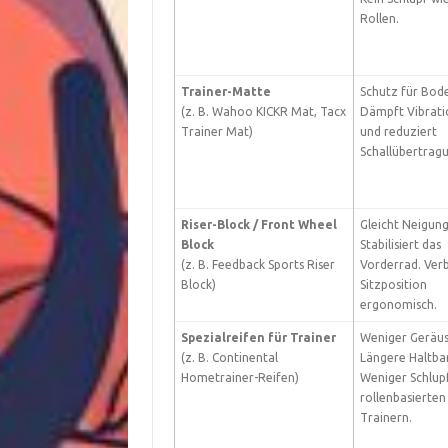
Rollen.
Trainer-Matte
Schutz für Bod
(z. B. Wahoo KICKR Mat, Tacx
Dämpft Vibrat
Trainer Mat)
und reduziert
Schallübertrag
Riser-Block / Front Wheel
Gleicht Neigung
Block
Stabilisiert das
(z. B. Feedback Sports Riser
Vorderrad. Ver
Block)
Sitzposition
ergonomisch.
Spezialreifen für Trainer
Weniger Geräus
(z. B. Continental
Längere Haltbar
Hometrainer-Reifen)
Weniger Schlupf
rollenbasierten
Trainern.