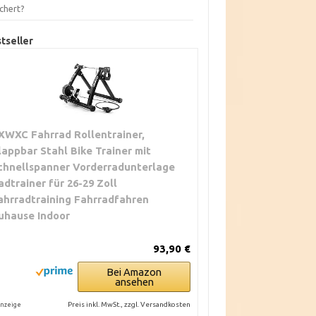
chert?
tseller
XWXC Fahrrad Rollentrainer,
lappbar Stahl Bike Trainer mit
chnellspanner Vorderradunterlage
adtrainer für 26-29 Zoll
ahrradtraining Fahrradfahren
uhause Indoor
93,90 €
Bei Amazon
ansehen
Preis inkl. MwSt., zzgl. Versandkosten
nzeige