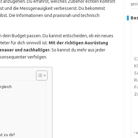
zielt anzugehen. Du erfährst, welches Zubehör echten Komfort
gesi
erst und die Messgenauigkeit verbesserst. Du bekommst
eibst. Die Informationen sind praxisnah und technisch
Bes
 dein Budget passen. Du kannst entscheiden, ob ein neues
eter für dich sinnvoll ist.
Mit der richtigen Ausrüstung
enauer und nachhaltiger.
So kannst du mehr aus jeder
 konsequenter verfolgen.
C
K
S
R
F
rgleich
Z
*
A
t zu dir?