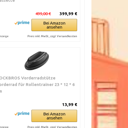
assette
499,00 €
399,99 €
Bei Amazon
ansehen
Preis inkl. MwSt., zzgl. Versandkosten
nzeige
OCKBROS Vorderradstütze
orderrad für Rollentrainer 23 * 12 * 6
m
13,99 €
Bei Amazon
ansehen
Preis inkl. MwSt., zzgl. Versandkosten
nzeige