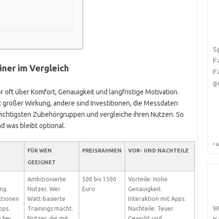
S
F
iner im Vergleich
F
g
 oft über Komfort, Genauigkeit und langfristige Motivation.
 großer Wirkung, andere sind Investitionen, die Messdaten
 wichtigsten Zubehörgruppen und vergleiche ihren Nutzen. So
d was bleibt optional.
*
A
FÜR WEN
PREISRAHMEN
VOR- UND NACHTEILE
GEEIGNET
Ambitionierte
500 bis 1500
Vorteile: Hohe
ng.
Nutzer. Wer
Euro
Genauigkeit.
ktionen
Watt-basierte
Interaktion mit Apps.
W
pps.
Trainings macht.
Nachteile: Teuer.
 bei
Nutzer, die mit
Gewicht und