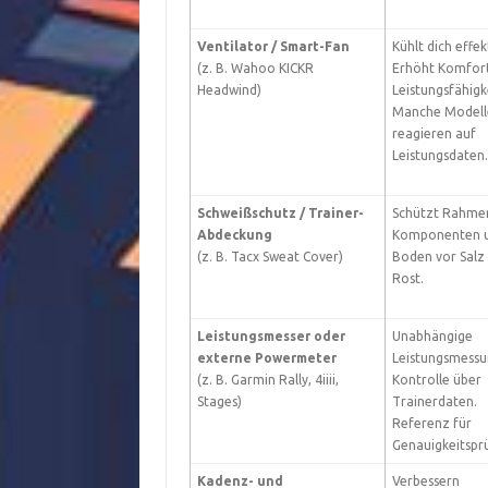
Ventilator / Smart-Fan
Kühlt dich effek
(z. B. Wahoo KICKR
Erhöht Komfor
Headwind)
Leistungsfähigk
Manche Modell
reagieren auf
Leistungsdaten.
Schweißschutz / Trainer-
Schützt Rahme
Abdeckung
Komponenten 
(z. B. Tacx Sweat Cover)
Boden vor Salz
Rost.
Leistungsmesser oder
Unabhängige
externe Powermeter
Leistungsmessu
(z. B. Garmin Rally, 4iiii,
Kontrolle über
Stages)
Trainerdaten.
Referenz für
Genauigkeitspr
Kadenz- und
Verbessern