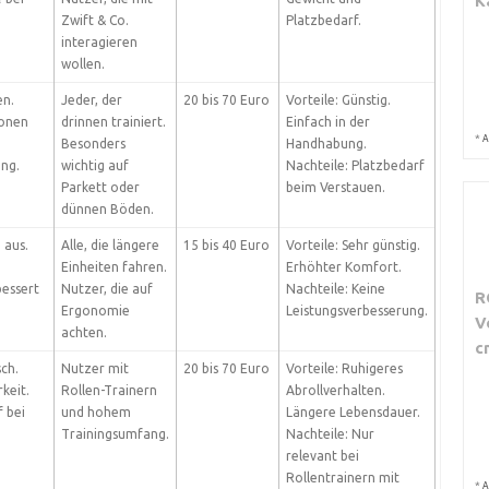
K
Zwift & Co.
Platzbedarf.
interagieren
wollen.
en.
Jeder, der
20 bis 70 Euro
Vorteile: Günstig.
ionen
drinnen trainiert.
Einfach in der
*
A
Besonders
Handhabung.
ung.
wichtig auf
Nachteile: Platzbedarf
Parkett oder
beim Verstauen.
dünnen Böden.
 aus.
Alle, die längere
15 bis 40 Euro
Vorteile: Sehr günstig.
Einheiten fahren.
Erhöhter Komfort.
bessert
Nutzer, die auf
Nachteile: Keine
R
Ergonomie
Leistungsverbesserung.
V
achten.
c
ch.
Nutzer mit
20 bis 70 Euro
Vorteile: Ruhigeres
keit.
Rollen-Trainern
Abrollverhalten.
 bei
und hohem
Längere Lebensdauer.
Trainingsumfang.
Nachteile: Nur
relevant bei
Rollentrainern mit
*
A