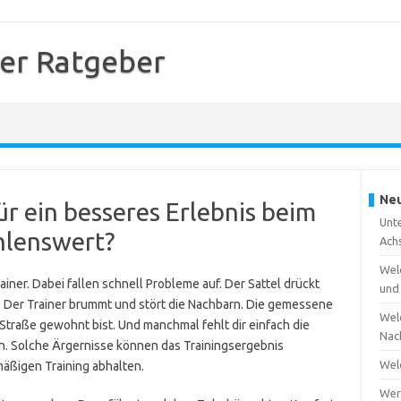
ner Ratgeber
Neu
ür ein besseres Erlebnis beim
Unte
hlenswert?
Ach
Wel
ainer. Dabei fallen schnell Probleme auf. Der Sattel drückt
und
. Der Trainer brummt und stört die Nachbarn. Die gemessene
Wel
Straße gewohnt bist. Und manchmal fehlt dir einfach die
Nac
. Solche Ärgernisse können das Trainingsergebnis
Wel
äßigen Training abhalten.
Wer