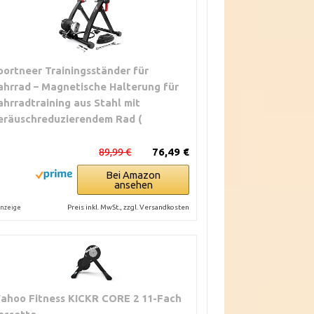
portneer Trainingsständer für
ahrrad – Magnetische Halterung für
ahrradtraining aus Stahl mit
eräuschreduzierendem Rad (
89,99 €
76,49 €
Bei Amazon
ansehen
Preis inkl. MwSt., zzgl. Versandkosten
nzeige
ahoo Fitness KICKR CORE 2 11-Fach