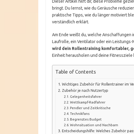
Dieser Artikel hilft dir, diese Probleme ge
bringt. Du lernst, wie du Geräusche reduzi
praktische Tipps, wie du länger motiviert bl
verständlich erklärt.
Am Ende weißt du, welche Anschaffungen in
Laufrolle, ein Ventilator oder ein Leistungs-M
wird dein Rollentraining komfortabler, g
Einheit herausholen und deine Fitnessziele
Table of Contents
Wichtiges Zubehör für Rollentrainer im Ve
Zubehör je nach Nutzertyp
Gelegenheitsfahrer
Wettkampf-Radfahrer
Pendler und Zeitkritische
Technikfans
Begrenztes Budget
Wohnsituation und Nachbarn
Entscheidungshilfe: Welches Zubehör pass