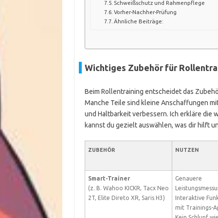
Schweißschutz und Rahmenpflege
Vorher-Nachher-Prüfung
Ähnliche Beiträge:
Wichtiges Zubehör für Rollentra
Beim Rollentraining entscheidet das Zubehör
Manche Teile sind kleine Anschaffungen mit
und Haltbarkeit verbessern. Ich erkläre die
kannst du gezielt auswählen, was dir hilft un
ZUBEHÖR
NUTZEN
Smart-Trainer
Genauere
(z. B. Wahoo KICKR, Tacx Neo
Leistungsmessu
2T, Elite Direto XR, Saris H3)
Interaktive Fun
mit Trainings-A
Kein Schlupf wie