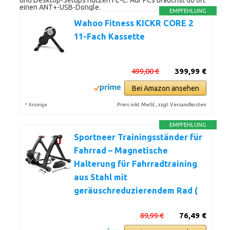
und Desktop-Setups nutzen FE-C. Auf PCs brauchst du oft
einen ANT+-USB-Dongle.
EMPFEHLUNG
Wahoo Fitness KICKR CORE 2
11-Fach Kassette
499,00 €
399,99 €
Bei Amazon ansehen
*
Preis inkl. MwSt., zzgl. Versandkosten
Anzeige
EMPFEHLUNG
Sportneer Trainingsständer für
Fahrrad – Magnetische
Halterung für Fahrradtraining
aus Stahl mit
geräuschreduzierendem Rad (
89,99 €
76,49 €