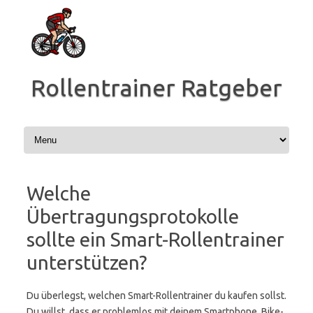
Zum
Inhalt
springen
Rollentrainer Ratgeber
Welche
Übertragungsprotokolle
sollte ein Smart-Rollentrainer
unterstützen?
Du überlegst, welchen Smart-Rollentrainer du kaufen sollst.
Du willst, dass er problemlos mit deinem Smartphone, Bike-