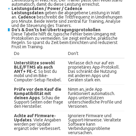
Zielleistung in Watt fest. Der Trainer passt den Widerstand
automatisch, damit du diese Leistung erreichst.
Leistungsdaten / Power / Cadence
Leistungsdaten
geben die abgegebene Leistung in Watt
an.
Cadence
beschreibt die Trittfrequenz in Umdrehungen
pro Minute. Beide Werte sind zentral für Training, Analyse
und die Steuerung des Trainers.
Do’s & Don’ts bei Übertragungsprotokollen
Diese Tabelle hilft dir, typische Fehler beim Umgang mit
Protokollen zu vermeiden. Sie zeigt einfache, praktische
Regeln. So sparst du Zeit beim Einrichten und reduzierst
Frust im Training.
Do
Don’t
Unterstütze sowohl
Verlasse dich nur auf ein
BLE/FTMS als auch
proprietäres App-Protokoll.
ANT+ FE-C
. So bist du
Das schränkt die Nutzung
mobil und im Bike-
mit anderen Apps und
Computer-Setup flexibel.
Geräten stark ein.
Prüfe vor dem Kauf die
Nimm an, jede App
Kompatibilität mit
funktioniert automatisch.
deinen Apps
. Schau die
Apps unterstützen
Support-Seiten oder frage
unterschiedliche Profile und
den Hersteller.
Versionen.
Achte auf Firmware-
Ignoriere Firmware und
Updates
. Viele Angaben
Support-Hinweise. Veraltete
werden per Update
Software kann
ergänzt oder verbessert.
Verbindungsprobleme
verursachen.