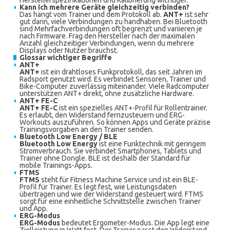
Herstellerspezifikationen und Kalibrierung wichtiger.
Kann ich mehrere Geräte gleichzeitig verbinden?
Das hängt vom Trainer und dem Protokoll ab.
ANT+
ist sehr
gut darin, viele Verbindungen zu handhaben. Bei Bluetooth
sind Mehrfachverbindungen oft begrenzt und variieren je
nach Firmware. Frag den Hersteller nach der maximalen
Anzahl gleichzeitiger Verbindungen, wenn du mehrere
Displays oder Nutzer brauchst.
Glossar wichtiger Begriffe
ANT+
ANT+
ist ein drahtloses Funkprotokoll, das seit Jahren im
Radsport genutzt wird. Es verbindet Sensoren, Trainer und
Bike-Computer zuverlässig miteinander. Viele Radcomputer
unterstützen ANT+ direkt, ohne zusätzliche Hardware.
ANT+ FE-C
ANT+ FE-C
ist ein spezielles ANT+-Profil für Rollentrainer.
Es erlaubt, den Widerstand fernzusteuern und ERG-
Workouts auszuführen. So können Apps und Geräte präzise
Trainingsvorgaben an den Trainer senden.
Bluetooth Low Energy / BLE
Bluetooth Low Energy
ist eine Funktechnik mit geringem
Stromverbrauch. Sie verbindet Smartphones, Tablets und
Trainer ohne Dongle. BLE ist deshalb der Standard für
mobile Trainings-Apps.
FTMS
FTMS
steht für Fitness Machine Service und ist ein BLE-
Profil für Trainer. Es legt fest, wie Leistungsdaten
übertragen und wie der Widerstand gesteuert wird. FTMS
sorgt für eine einheitliche Schnittstelle zwischen Trainer
und App.
ERG-Modus
ERG-Modus
bedeutet Ergometer-Modus. Die App legt eine