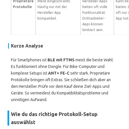
Proprietäre
Meist eingeschränkt.
Hersteller-Apps
Kann be
Protokolle
Häufig nur mit der
bieten oft volle
bieten. 
Hersteller-App
Funktionalität.
oft nur 
kompatibel.
Drittanbieter-
App nut
Apps können
limitiert sein.
Kurze Analyse
Für Smartphones ist
BLE mit FTMS
meist die beste Wahl.
Es funktioniert ohne Dongle. Für Bike-Computer und
komplexe Setups ist
ANT+ FE-C
sehr stark. Proprietäre
Protokolle bringen oft Extras. Sie schließen dich aber an
den Hersteller. Prüfe vor dem Kauf deine Ziel-Apps und
Geräte. So vermeidest du Kompatibilitätsprobleme und
unnötigen Aufwand.
Wie du das richtige Protokoll-Setup
auswählst