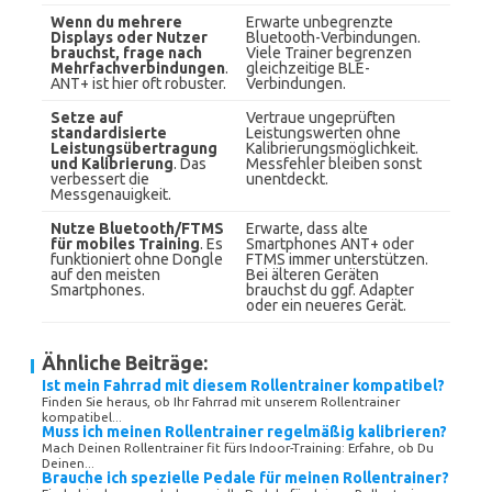
Wenn du mehrere
Erwarte unbegrenzte
Displays oder Nutzer
Bluetooth-Verbindungen.
brauchst, frage nach
Viele Trainer begrenzen
Mehrfachverbindungen
.
gleichzeitige BLE-
ANT+ ist hier oft robuster.
Verbindungen.
Setze auf
Vertraue ungeprüften
standardisierte
Leistungswerten ohne
Leistungsübertragung
Kalibrierungsmöglichkeit.
und Kalibrierung
. Das
Messfehler bleiben sonst
verbessert die
unentdeckt.
Messgenauigkeit.
Nutze Bluetooth/FTMS
Erwarte, dass alte
für mobiles Training
. Es
Smartphones ANT+ oder
funktioniert ohne Dongle
FTMS immer unterstützen.
auf den meisten
Bei älteren Geräten
Smartphones.
brauchst du ggf. Adapter
oder ein neueres Gerät.
Ähnliche Beiträge:
Ist mein Fahrrad mit diesem Rollentrainer kompatibel?
Finden Sie heraus, ob Ihr Fahrrad mit unserem Rollentrainer
kompatibel...
Muss ich meinen Rollentrainer regelmäßig kalibrieren?
Mach Deinen Rollentrainer fit fürs Indoor-Training: Erfahre, ob Du
Deinen...
Brauche ich spezielle Pedale für meinen Rollentrainer?