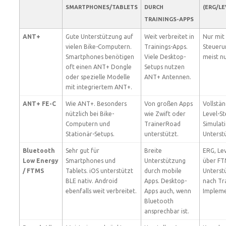
SMARTPHONES/TABLETS
DURCH
(ERG/L
TRAININGS-APPS
ANT+
Gute Unterstützung auf
Weit verbreitet in
Nur mit 
vielen Bike-Computern.
Trainings-Apps.
Steueru
Smartphones benötigen
Viele Desktop-
meist n
oft einen ANT+ Dongle
Setups nutzen
oder spezielle Modelle
ANT+ Antennen.
mit integriertem ANT+.
ANT+ FE-C
Wie ANT+. Besonders
Von großen Apps
Vollstä
nützlich bei Bike-
wie Zwift oder
Level-S
Computern und
TrainerRoad
Simulat
Stationär-Setups.
unterstützt.
Unterst
Bluetooth
Sehr gut für
Breite
ERG, Le
Low Energy
Smartphones und
Unterstützung
über FT
/ FTMS
Tablets. iOS unterstützt
durch mobile
Unterstü
BLE nativ. Android
Apps. Desktop-
nach Tr
ebenfalls weit verbreitet.
Apps auch, wenn
Impleme
Bluetooth
ansprechbar ist.