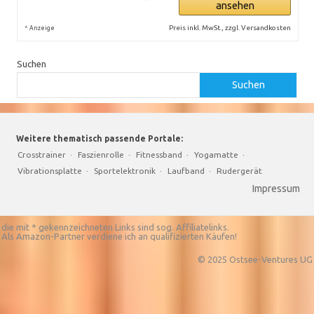
ansehen
*
Preis inkl. MwSt., zzgl. Versandkosten
Anzeige
Suchen
Suchen
Weitere thematisch passende Portale:
Crosstrainer
·
Faszienrolle
·
Fitnessband
·
Yogamatte
·
Vibrationsplatte
·
Sportelektronik
·
Laufband
·
Rudergerät
Impressum
die mit * gekennzeichneten Links sind sog. Affiliatelinks.
Als Amazon-Partner verdiene ich an qualifizierten Käufen!
© 2025 Ostsee-Ventures UG