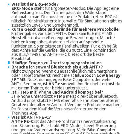
Was ist der ERG-Mode?
ERG-Mode
steht für Ergometer-Modus. Die App legt eine
Zielleistung fest. Der Trainer passt den Widerstand
automatisch an. Du musst nur in die Pedale treten. ERG ist
nützlich für strukturierte Intervalle. Für Simulationen gibt es
zusätzlich Level- und Streckenmodi.
Kurze Geschichte und Gründe für mehrere Protokolle
Früher gab es vor allem ANT+. Dann kam BLE mit FTMS.
Hersteller entwickelten eigene Erweiterungen. Manche
blieben kompatibel. Andere setzten auf spezielle
Funktionen. So entstanden Parallelwelten. Für dich heißt
das: Achte auf die Geräte, die du nutzt. Eine Kombination
aus BLE/FTMS und ANT+ FE-C bietet oft die beste
Flexibilität.
Häufige Fragen zu Übertragungsprotokollen
Brauche ich sowohl Bluetooth als auch ANT+?
Nicht zwingend. Wenn du ausschließlich mit Smartphone
oder Tablet trainierst, reicht meist
Bluetooth Low Energy
/ FTMS
. Nutzt du hingegen Bike-Computer oder viele
ANT+-Sensoren, ist
ANT+
sinnvoll. Am flexibelsten bist du
mit einem Trainer, der beides unterstützt.
Ist FTMS mit iPhone und Android kompatibel?
Ja. iPhone unterstützt
FTMS
meist direkt über Bluetooth.
Android unterstützt FTMS ebenfalls, kann aber bei älteren
Geräten oder älteren Android-Versionen Probleme machen.
Prüfe vor dem Kauf die Versionsanforderungen der
Trainings-App.
Was ist ANT+ FE-C?
ANT+ FE-C
ist das ANT+-Profil für Trainervirtualisierung
und Steuerung. Es erlaubt ERG-Modus, Level-Steuerung
und genaue Widerstandsregelung. Viele Bike-Computer