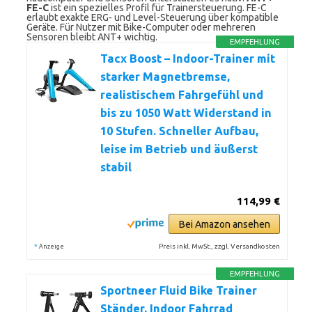
FE-C
ist ein spezielles Profil für Trainersteuerung. FE-C
erlaubt exakte ERG- und Level-Steuerung über kompatible
Geräte. Für Nutzer mit Bike-Computer oder mehreren
Sensoren bleibt ANT+ wichtig.
EMPFEHLUNG
Tacx Boost – Indoor-Trainer mit
starker Magnetbremse,
realistischem Fahrgefühl und
bis zu 1050 Watt Widerstand in
10 Stufen. Schneller Aufbau,
leise im Betrieb und äußerst
stabil
114,99 €
Bei Amazon ansehen
*
Preis inkl. MwSt., zzgl. Versandkosten
Anzeige
EMPFEHLUNG
Sportneer Fluid Bike Trainer
Ständer, Indoor Fahrrad