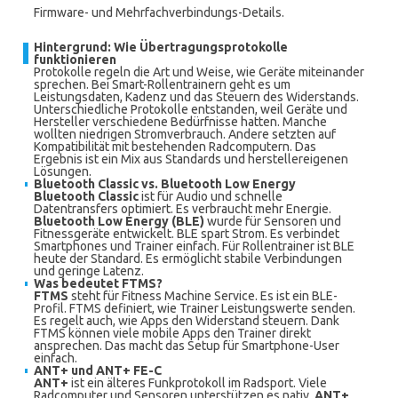
Firmware- und Mehrfachverbindungs-Details.
Hintergrund: Wie Übertragungsprotokolle
funktionieren
Protokolle regeln die Art und Weise, wie Geräte miteinander
sprechen. Bei Smart-Rollentrainern geht es um
Leistungsdaten, Kadenz und das Steuern des Widerstands.
Unterschiedliche Protokolle entstanden, weil Geräte und
Hersteller verschiedene Bedürfnisse hatten. Manche
wollten niedrigen Stromverbrauch. Andere setzten auf
Kompatibilität mit bestehenden Radcomputern. Das
Ergebnis ist ein Mix aus Standards und herstellereigenen
Lösungen.
Bluetooth Classic vs. Bluetooth Low Energy
Bluetooth Classic
ist für Audio und schnelle
Datentransfers optimiert. Es verbraucht mehr Energie.
Bluetooth Low Energy (BLE)
wurde für Sensoren und
Fitnessgeräte entwickelt. BLE spart Strom. Es verbindet
Smartphones und Trainer einfach. Für Rollentrainer ist BLE
heute der Standard. Es ermöglicht stabile Verbindungen
und geringe Latenz.
Was bedeutet FTMS?
FTMS
steht für Fitness Machine Service. Es ist ein BLE-
Profil. FTMS definiert, wie Trainer Leistungswerte senden.
Es regelt auch, wie Apps den Widerstand steuern. Dank
FTMS können viele mobile Apps den Trainer direkt
ansprechen. Das macht das Setup für Smartphone-User
einfach.
ANT+ und ANT+ FE-C
ANT+
ist ein älteres Funkprotokoll im Radsport. Viele
Radcomputer und Sensoren unterstützen es nativ.
ANT+