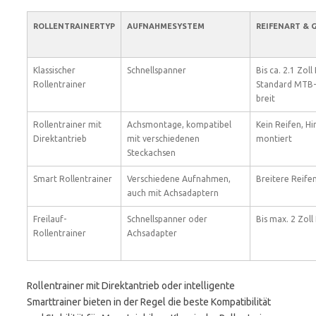
ROLLENTRAINERTYP
AUFNAHMESYSTEM
REIFENART & G
Klassischer
Schnellspanner
Bis ca. 2.1 Zoll
Rollentrainer
Standard MTB-
breit
Rollentrainer mit
Achsmontage, kompatibel
Kein Reifen, Hi
Direktantrieb
mit verschiedenen
montiert
Steckachsen
Smart Rollentrainer
Verschiedene Aufnahmen,
Breitere Reife
auch mit Achsadaptern
Freilauf-
Schnellspanner oder
Bis max. 2 Zoll
Rollentrainer
Achsadapter
Rollentrainer mit Direktantrieb oder intelligente
Smarttrainer bieten in der Regel die beste Kompatibilität