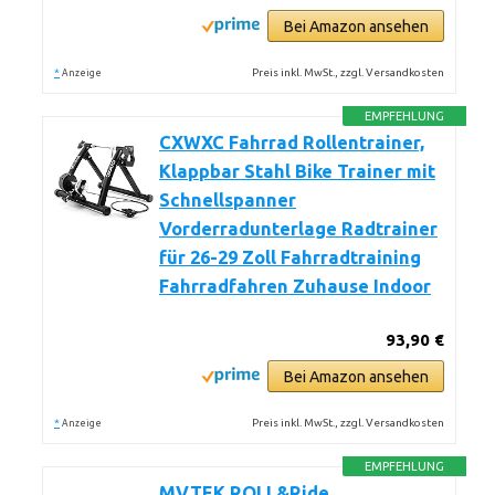
Bei Amazon ansehen
*
Preis inkl. MwSt., zzgl. Versandkosten
Anzeige
EMPFEHLUNG
CXWXC Fahrrad Rollentrainer,
Klappbar Stahl Bike Trainer mit
Schnellspanner
Vorderradunterlage Radtrainer
für 26-29 Zoll Fahrradtraining
Fahrradfahren Zuhause Indoor
93,90 €
Bei Amazon ansehen
*
Preis inkl. MwSt., zzgl. Versandkosten
Anzeige
EMPFEHLUNG
MVTEK ROLL&Ride